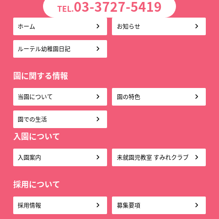
03-3727-5419
TEL.
ホーム
お知らせ
ルーテル幼稚園日記
園に関する情報
当園について
園の特色
園での生活
入園について
入園案内
未就園児教室 すみれクラブ
採用について
採用情報
募集要項